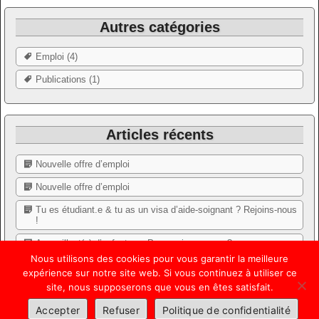
Autres catégories
Emploi (4)
Publications (1)
Articles récents
Nouvelle offre d’emploi
Nouvelle offre d’emploi
Tu es étudiant.e & tu as un visa d’aide-soignant ? Rejoins-nous
!
Accueillant(e) d’enfants…. Pourquoi pas vous ?
Nous utilisons des cookies pour vous garantir la meilleure
Annuaire social
expérience sur notre site web. Si vous continuez à utiliser ce
site, nous supposerons que vous en êtes satisfait.
2019-2026, C.P.A.S. Tubize
Politique de confidentialité
Accepter
Refuser
Politique de confidentialité