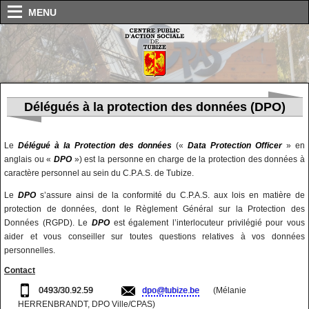
MENU
Délégués à la protection des données (DPO)
Le
Délégué à la Protection des données
(«
Data Protection Officer
» en
anglais ou «
DPO
») est la personne en charge de la protection des données à
caractère personnel au sein du C.P.A.S. de Tubize.
Le
DPO
s’assure ainsi de la conformité du C.P.A.S. aux lois en matière de
protection de données, dont le Règlement Général sur la Protection des
Données (RGPD). Le
DPO
est également l’interlocuteur privilégié pour vous
aider et vous conseiller sur toutes questions relatives à vos données
personnelles.
Contact
0493/30.92.59
dpo@tubize.be
(Mélanie
HERRENBRANDT, DPO Ville/CPAS)