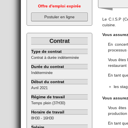
Offre d'emploi expirée
Postuler en ligne
Le C.I.S.P (C
cuisine.
Vous assurez 
Contrat
En concer
processus d
Type de contrat
Contrat à durée indéterminée
Vous êtes l
restaurant
Durée du contrat
Indéterminée
En tant qu
Début du contrat
les stag
Avril 2021
Régime de travail
Vous assurez 
Temps plein (37H30)
Vous êtes 
Horaire de travail
production
8H30 - 16H30
En tant qu
Salaire