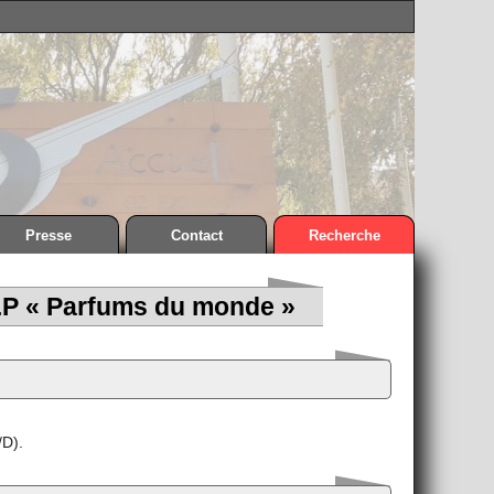
Presse
Contact
Recherche
.S.P « Parfums du monde »
/D).