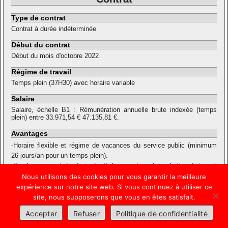
Type de contrat
Contrat à durée indéterminée
Début du contrat
Début du mois d'octobre 2022
Régime de travail
Temps plein (37H30) avec horaire variable
Salaire
Salaire, échelle B1 : Rémunération annuelle brute indexée (temps
plein) entre 33.971,54 € 47.135,81 €.
Avantages
-Horaire flexible et régime de vacances du service public (minimum
26 jours/an pour un temps plein).
-Remboursement des frais de déplacements « domicile-lieu de travail
» effectués en vélo ou en transport en commun.
Nous utilisons des cookies pour vous garantir la meilleure
-Plan de formations continues.
expérience sur notre site web. Si vous continuez à utiliser ce
site, nous supposerons que vous en êtes satisfait.
2019-2026, C.P.A.S. Tubize
Politique de confidentialité
Accepter
Refuser
Politique de confidentialité