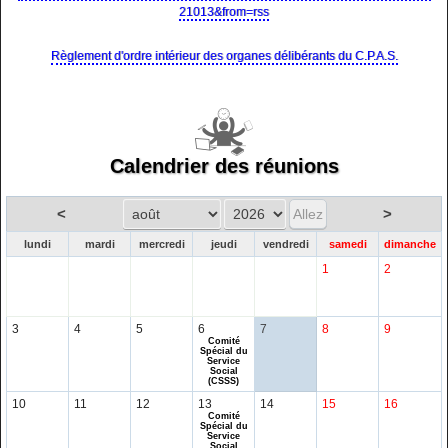
21013&from=rss
Règlement d'ordre intérieur des organes délibérants du C.P.A.S.
Calendrier des réunions
<
>
lundi
mardi
mercredi
jeudi
vendredi
samedi
dimanche
1
2
3
4
5
6
7
8
9
Comité
Spécial du
Service
Social
(CSSS)
10
11
12
13
14
15
16
Comité
Spécial du
Service
Social