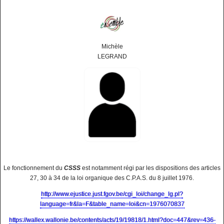
Michèle
LEGRAND
Le fonctionnement du
CSSS
est notamment régi par les dispositions des articles
27, 30 à 34 de la loi organique des C.P.A.S. du 8 juillet 1976.
http://www.ejustice.just.fgov.be/cgi_loi/change_lg.pl?
language=fr&la=F&table_name=loi&cn=1976070837
https://wallex.wallonie.be/contents/acts/19/19818/1.html?doc=447&rev=436-